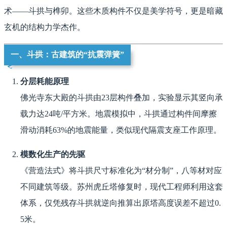
术——斗拱与榫卯。这些木质构件不仅是美学符号，更是暗藏
玄机的结构力学杰作。
一、斗拱：古建筑的“抗震弹簧”
分层耗能原理
佛光寺东大殿的斗拱由23层构件叠加，实验显示其竖向承
载力达24吨/平方米。地震模拟中，斗拱通过构件间摩擦
滑动消耗63%的地震能量，类似现代隔震支座工作原理。
模数化生产的先驱
《营造法式》将斗拱尺寸标准化为“材分制”，八等材对应
不同建筑等级。苏州虎丘塔修复时，现代工程师利用这套
体系，仅凭残存斗拱就逆向推算出原塔高度误差不超过0.
5米。