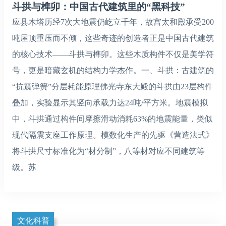
斗拱与榫卯：中国古代建筑里的“黑科技”‌
应县木塔历经7次大地震仍屹立千年，故宫太和殿承受200
吨屋顶重压而不倾，这些奇迹的创造者正是中国古代建筑
的核心技术——斗拱与榫卯。这些木质构件不仅是美学符
号，更是暗藏玄机的结构力学杰作。一、斗拱：古建筑的
“抗震弹簧”‌分层耗能原理‌佛光寺东大殿的斗拱由23层构件
叠加，实验显示其竖向承载力达24吨/平方米。地震模拟
中，斗拱通过构件间摩擦滑动消耗63%的地震能量，类似
现代隔震支座工作原理。‌模数化生产的先驱‌《营造法式》
将斗拱尺寸标准化为“材分制”，八等材对应不同建筑等
级。苏
文化科普